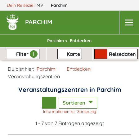
Dein Reiseziel:
MV
Parchim
PARCHIM
Parchim >
Entdecken
Filter
1
Karte
Reisedaten
Du bist hier:
Parchim
Entdecken
Veranstaltungszentren
Veranstaltungszentren in Parchim
Sortieren
Informationen zur Sortierung
1 - 7 von 7 Einträgen angezeigt