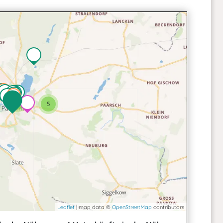
2
5
Leaflet
| map data ©
OpenStreetMap
contributors