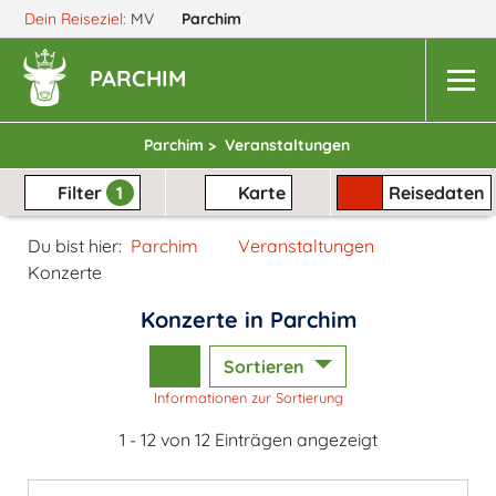
Dein Reiseziel:
MV
Parchim
PARCHIM
Parchim >
Veranstaltungen
Filter
1
Karte
Reisedaten
Du bist hier:
Parchim
Veranstaltungen
Konzerte
Konzerte in Parchim
Sortieren
Informationen zur Sortierung
1 - 12 von 12 Einträgen angezeigt