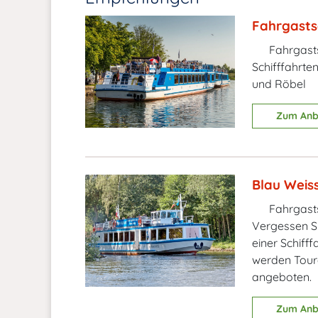
Fahrgasts
Fahrgasts
Schifffahrte
und Röbel
Zum Anb
Blau Weiss
Fahrgasts
Vergessen Si
einer Schiff
werden Tour
angeboten.
Zum Anb