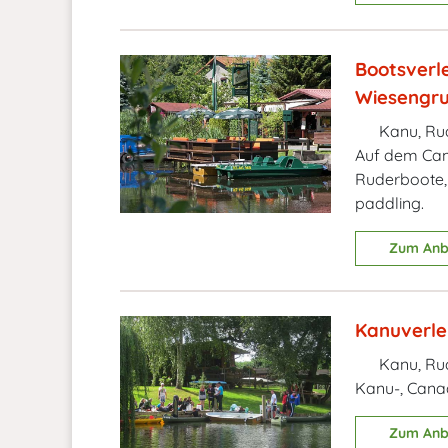
Bootsverl
Wiesengr
Kanu, Rud
Auf dem Camp
Ruderboote,
paddling.
Zum Anb
Kanuverle
Kanu, Ru
Kanu-, Cana
Zum Anb