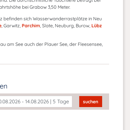
d. Die durchschnittliche Tauchtiefe beträgt bei
fahrtshöhe bei Grabow 3,50 Meter.
z befinden sich Wasserwanderrastplätze in Neu
e
, Garwitz,
Parchim
, Slate, Neuburg, Burow,
Lübz
au am See auch der Plauer See, der Fleesensee,
den
.08.2026 - 14.08.2026 | 5 Tage
suchen