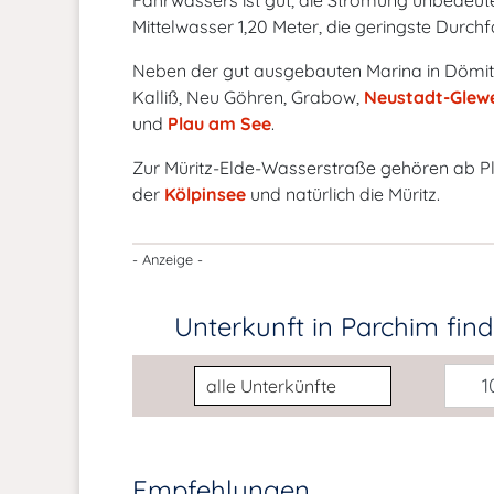
Fahrwassers ist gut, die Strömung unbedeuten
Mittelwasser 1,20 Meter, die geringste Durch
Neben der gut ausgebauten Marina in Dömit
Kalliß, Neu Göhren, Grabow,
Neustadt-Glew
und
Plau am See
.
Zur Müritz-Elde-Wasserstraße gehören ab Pl
der
Kölpinsee
und natürlich die Müritz.
- Anzeige -
Unterkunft in Parchim
fin
Unterkunftsart
10
Empfehlungen